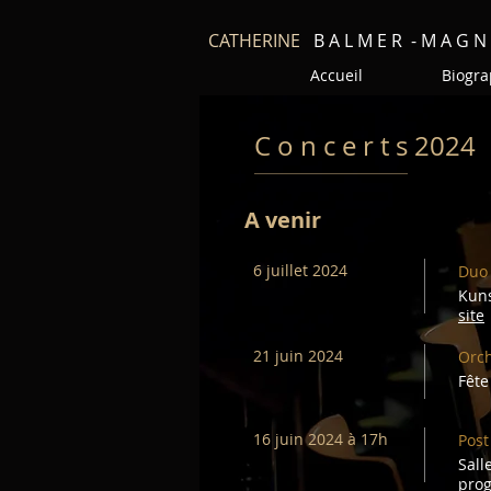
CATHERINE
B A L M E R - M A G N 
Accueil
Biogra
C o n c e r t s 2024
A venir
6 juillet 2024
Duo
Kuns
site
21 juin 2024
Orch
Fête
16 juin 2024 à 17h
Post
Sall
pro