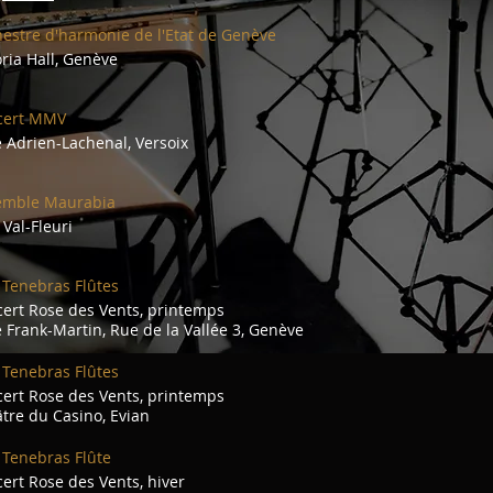
estre d'harmonie de l'Etat de Genève
oria Hall, Genève
cert MMV
e Adrien-Lachenal, Versoix
emble Maurabia
Val-Fleuri
 Tenebras Flûtes
ert Rose des Vents, printemps
e Frank-Martin, Rue de la Vallée 3, Genève
 Tenebras Flûtes
ert Rose des Vents, printemps
tre du Casino, Evian
 Tenebras Flûte
ert Rose des Vents, hiver