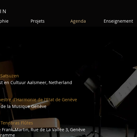
I N
phie
Projets
Agenda
Enseignement
 Satsuzen
t en Cultuur Aalsmeer, Netherland
estre d'Harmonie de l'Etat de Genève
 de la Musique Genève
 Tenebras Flûtes
e Frank-Martin, Rue de La Vallée 3, Genève
gramme