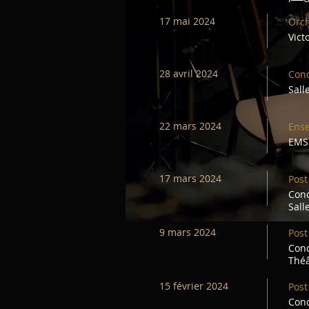
17 mai 2024
Orch
Vict
28 avril 2024
Con
Sall
22 mars 2024
Ens
EMS 
17 mars 2024
Post
Conc
Sall
9 mars 2024
Post
Conc
Théâ
15 février 2024
Post
Conc