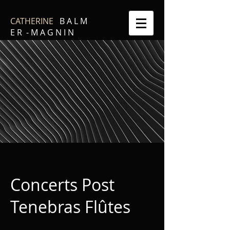
CATHERINE
B A L M
E R - M A G N I N
Concerts Post
Tenebras Flûtes